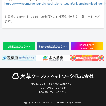
https://www.soumu.go.jp/main_sosiki/joho_tsusin/universalservice/index.
お客様におかれましては、本制度へのご理解ご協力をお願い申し上げ
ます。
〒863-0021 熊本県天草市港町9-1
TEL（0969）22-1311
FAX（0969）22-1312
Copyright © 天草ケーブルネットワーク株式会社 All Rights Reserved.