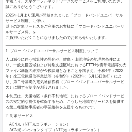
平素より、天草ケーブルネットワークのサービスをご利用いただき、
誠にありがとうございます。
2026年1月より運用が開始されました「ブロードバンドユニバーサル
サービス制度」に伴い、
以下の対象サービスをご利用のお客様に「ブロードバンドユニバーサ
ルサービス料」を
ご負担いただくことになりましたのでお知らせいたします。
1. ブロードバンドユニバーサルサービス制度について
人口減少に伴う採算性の悪化や、離島・山間地等の地理的条件によ
り、一般支援区域および特別支援区域におけるFTTHや携帯電話等の光
ファイバ基盤の維持が今後課題となることを踏まえ、令和4年（2022
年）改正電気通信事業法等（令和5年（2023年）6月16日施行）によ
り、第二号基礎的電気通信役務（ブロードバンドユニバーサルサービ
ス）に関する制度が創設されました。
本制度は、支援地区（条件不利地域）におけるブロードバンドサービ
スの安定的な提供を確保するため、こうした地域でサービスを提供す
る第二種適格事業者の事業維持を支援するものです。
2. 対象サービス
ACN光（NTT光コラボレーション）
ACN光マンションタイプ（NTT光コラボレーション）