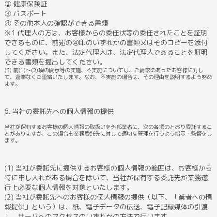
② 健康保険証
③ パスポート
④ その他本人の確認ができる書類
※1 代理人の方は、お客様からの委任状等の委任されたことを証明
できるものに、前述の④印のいずれかの書類又はそのコピーを添付
してください。また、法定代理人は、法定代理人であることを証明
できる書類を提出してください。
(3) 前(1)～(2)項の開示等の実施、不実施については、ご請求のあったお客様に対し
て、遅滞なくご連絡いたします。なお、不実施の場合は、その理由を説明するよう努め
ます。
6. 当社の委託先への個人情報の提供
当社が保有するお客様の個人情報の取扱いを外部業者に、次の各項のとおり委託するこ
とがありますが、この場合も業務委託先に対して適切な管理を行うよう指示・監督をし
ます。
(1) 当社が委託先に提供するお客様の個人情報の範囲は、お客様から
特に申し入れがある場合を除いて、当社が保有する委託先が業務遂
行上必要な個人情報を対象といたします。
(2) 当社が委託先へのお客様の個人情報の提供（以下、「業者への情
報提供」という）は、紙、電子データの伝送、電子記録媒体の引渡
し、サーバへのアクセスのいずれかの方法で行います。