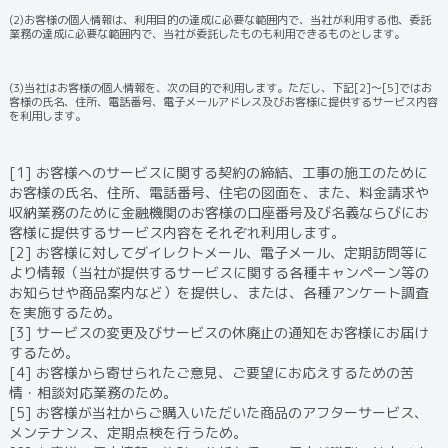
(2)お客様の個人情報は、利用目的の達成に必要な範囲内で、当社が利用する他、委託
業務の達成に必要な範囲内で、当社が委託したものも利用できるものとします。
(3)当社はお客様の個人情報を、次の目的で利用します。ただし、下記[2]～[5]ではお
客様の氏名、住所、電話番号、電子メールアドレス及びお客様に提供するサービス内容
を利用します。
[1] お客様へのサービスに関する契約の締結、工事の施工のために
お客様の氏名、住所、電話番号、住宅の図面を、また、料金請求や
収納業務のために金融機関のお客様の口座番号及び名義ならびにお
客様に提供するサービス内容をそれぞれ利用します。
[2] お客様に対してダイレクトメール、電子メール、定期訪問等に
より情報（当社が提供するサービスに関する各種キャンペーン等の
お知らせや商品案内など）を提供し、または、各種アンケート調査
を実施するため。
[3] サービスの変更及びサービスの休廃止の通知をお客様にお届け
するため。
[4] お客様から寄せられたご意見、ご要望にお応えするための苦
情・相談対応業務のため。
[5] お客様が当社からご購入いただいた商品のアフターサービス、
メンテナンス、定期点検を行うため。