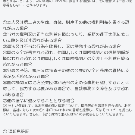
等をすることにより、次の各号のいずれかに該当する場合には、その全部又は一部の開
示等をしないことがあります。
①本人又は第三者の生命、身体、財産その他の権利利益を害する恐
れがある場合
②当社の権利又は正当な利益を損なったり、業務の適正実施に著し
い支障を及ぼす恐れがある場合
③違法又は不当な行為を助長し、又は誘発する恐れがある場合
④国の安全が害される恐れ、他国若しくは国際機関との信頼関係が
損なわれる恐れ又は他国若しくは国際機関との交渉上不利益を被る
恐れがある場合
⑤犯罪の予防、鎮圧又は捜査その他の公共の安全と秩序の維持に支
障が及ぶ恐れがある場合
⑥国の機関又は地方公共団体が法令の定める事務を遂行することに
対して、協力する必要がある場合で、当該事務に支障を及ぼす恐れ
がある場合
⑦他の法令に違反することとなる場合
(2) 当社が保有しているお客様の個人情報について、開示等の各請求を行う場合、お客
様は、当社に対して次の①～④印のいずれかの書類を提示し、又はそのコピーを提出し
ていただきます。さらに、前(1)項の代理人には※1の手続きをしていただきます。
① 運転免許証