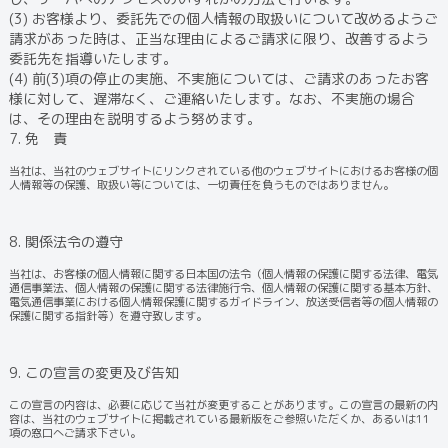
(3) お客様より、委託先での個人情報の取扱いについて改めるようご
請求があった時は、正当な理由によるご請求に限り、改善するよう
委託先を指導いたします。
(4) 前(3)項の停止の実施、不実施については、ご請求のあったお客
様に対して、遅滞なく、ご連絡いたします。なお、不実施の場合
は、その理由を説明するよう努めます。
7. 免 責
当社は、当社のウェブサイトにリンクされている他のウェブサイトにおけるお客様の個
人情報等の保護、取扱い等については、一切責任を負うものではありません。
8. 関係法令の遵守
当社は、お客様の個人情報に関する日本国の法令（個人情報の保護に関する法律、電気
通信事業法、個人情報の保護に関する法律施行令、個人情報の保護に関する基本方針、
電気通信事業における個人情報保護に関するガイドライン、放送受信者等の個人情報の
保護に関する指針等）を遵守致します。
9. この宣言の変更及び告知
この宣言の内容は、必要に応じて当社が変更することがあります。この宣言の最新の内
容は、当社のウェブサイトに掲載されている最新版をご参照いただくか、あるいは11
項の窓口へご請求下さい。