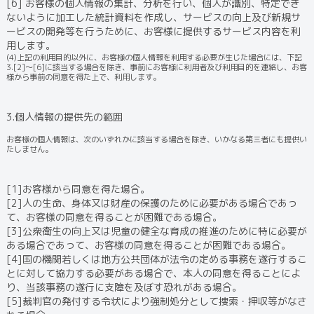
[6] お客様の個人情報の集計、分析を行い、個人が識別、特定でき
ないように加工した統計資料を作成し、サービスの向上及び新規サ
ービスの開発等を行うために、お客様に提供するサービス内容を利
用します。
(4)上記の利用目的以外に、お客様の個人情報を利用する必要が生じた場合には、下記
3.[2]～[6]に該当する場合を除き、事前にお客様に利用者及び利用目的を連絡し、お客
様から事前の同意を得た上で、利用します。
3.個人情報の提供先の範囲
お客様の個人情報は、次のいずれかに該当する場合を除き、いかなる第三者にも提供い
たしません。
[1]お客様から同意を得た場合。
[2]人の生命、身体又は財産の保護のために必要がある場合であっ
て、お客様の同意を得ることが困難である場合。
[3]公衆衛生の向上又は児童の健全な育成の推進のために特に必要が
ある場合であって、お客様の同意を得ることが困難である場合。
[4]国の機関若しくは地方公共団体が法令の定める事務を遂行するこ
とに対して協力する必要がある場合で、本人の同意を得ることによ
り、当該事務の遂行に支障を及ぼす恐れがある場合。
[5]裁判官の発付する令状により強制処分として捜索・押収等がなさ