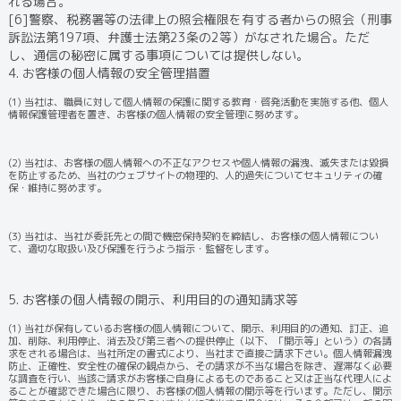
れる場合。
[6]警察、税務署等の法律上の照会権限を有する者からの照会（刑事
訴訟法第197項、弁護士法第23条の2等）がなされた場合。ただ
し、通信の秘密に属する事項については提供しない。
4. お客様の個人情報の安全管理措置
(1) 当社は、職員に対して個人情報の保護に関する教育・啓発活動を実施する他、個人
情報保護管理者を置き、お客様の個人情報の安全管理に努めます。
(2) 当社は、お客様の個人情報への不正なアクセスや個人情報の漏洩、滅失または毀損
を防止するため、当社のウェブサイトの物理的、人的過失についてセキュリティの確
保・維持に努めます。
(3) 当社は、当社が委託先との間で機密保持契約を締結し、お客様の個人情報につい
て、適切な取扱い及び保護を行うよう指示・監督をします。
5. お客様の個人情報の開示、利用目的の通知請求等
(1) 当社が保有しているお客様の個人情報について、開示、利用目的の通知、訂正、追
加、削除、利用停止、消去及び第三者への提供停止（以下、「開示等」という）の各請
求をされる場合は、当社所定の書式により、当社まで直接ご請求下さい。個人情報漏洩
防止、正確性、安全性の確保の観点から、その請求が不当な場合を除き、遅滞なく必要
な調査を行い、当該ご請求がお客様ご自身によるものであること又は正当な代理人によ
ることが確認できた場合に限り、お客様の個人情報の開示等を行います。ただし、開示