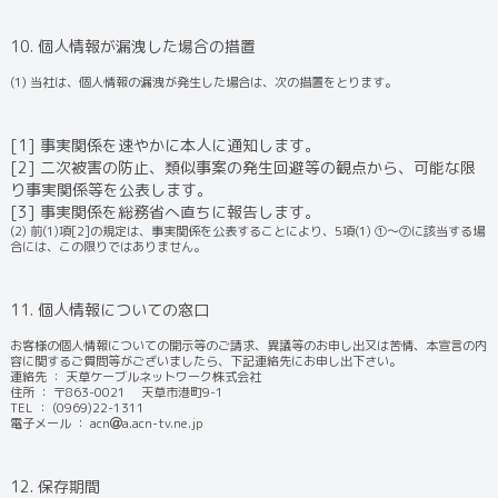
10. 個人情報が漏洩した場合の措置
(1) 当社は、個人情報の漏洩が発生した場合は、次の措置をとります。
[1] 事実関係を速やかに本人に通知します。
[2] 二次被害の防止、類似事案の発生回避等の観点から、可能な限
り事実関係等を公表します。
[3] 事実関係を総務省へ直ちに報告します。
(2) 前(1)項[2]の規定は、事実関係を公表することにより、5項(1) ①～⑦に該当する場
合には、この限りではありません。
11. 個人情報についての窓口
お客様の個人情報についての開示等のご請求、異議等のお申し出又は苦情、本宣言の内
容に関するご質問等がございましたら、下記連絡先にお申し出下さい。
連絡先 ： 天草ケーブルネットワーク株式会社
住所 ： 〒863-0021 天草市港町9-1
TEL ： (0969)22-1311
電子メール ： acn
a.acn-tv.ne.jp
12. 保存期間