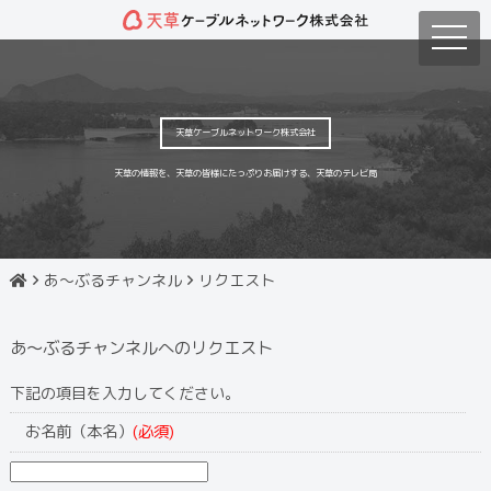
toggle
naviga
天草ケーブルネットワーク株式会社
天草の情報を、天草の皆様にたっぷりお届けする、天草のテレビ局
あ〜ぶるチャンネル
リクエスト
あ〜ぶるチャンネルへのリクエスト
下記の項目を入力してください。
お名前（本名）
(必須)